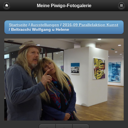
Meine Piwigo-Fotogalerie
Startseite
/
Ausstellungen
/
2016-09 Parallelaktion Kunst
/
Beltracchi Wolfgang u Helene