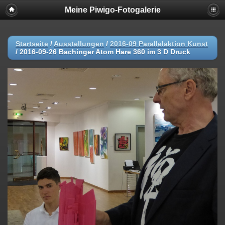
Meine Piwigo-Fotogalerie
Startseite
/
Ausstellungen
/
2016-09 Parallelaktion Kunst
/
2016-09-26 Bachinger Atom Hare 360 im 3 D Druck