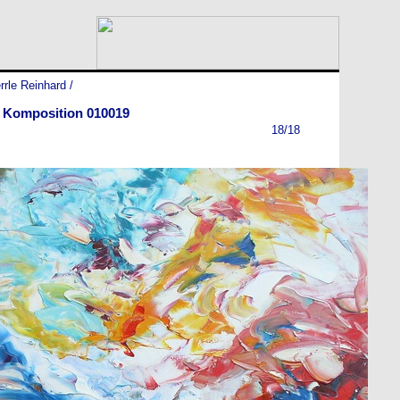
rrle Reinhard
/
e Komposition 010019
18/18