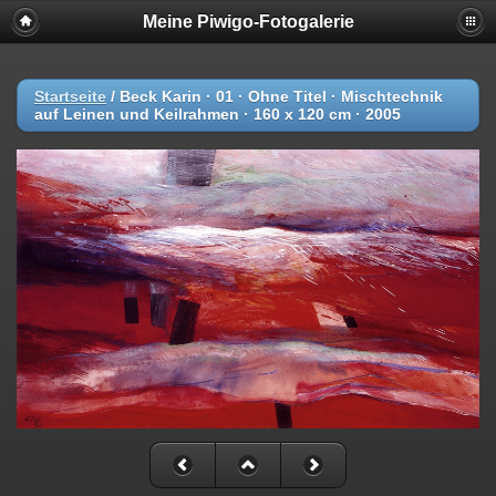
Meine Piwigo-Fotogalerie
Startseite
/
Beck Karin · 01 · Ohne Titel · Mischtechnik
auf Leinen und Keilrahmen · 160 x 120 cm · 2005