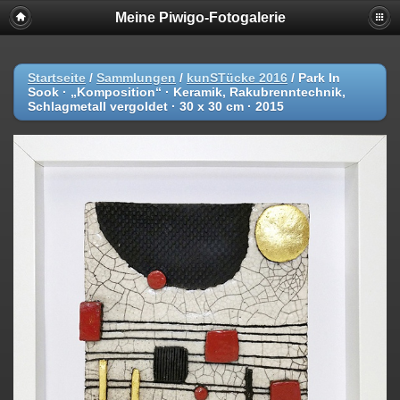
Meine Piwigo-Fotogalerie
Startseite
/
Sammlungen
/
kunSTücke 2016
/
Park In
Sook · „Komposition“ · Keramik, Rakubrenntechnik,
Schlagmetall vergoldet · 30 x 30 cm · 2015