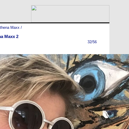
rthena Maxx
/
na Maxx 2
32/56