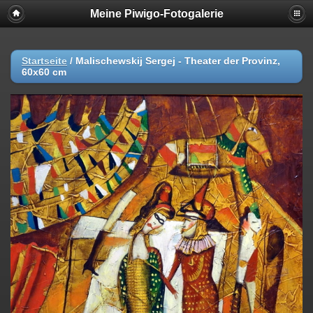
Meine Piwigo-Fotogalerie
Startseite
/
Malischewskij Sergej - Theater der Provinz,
60x60 cm