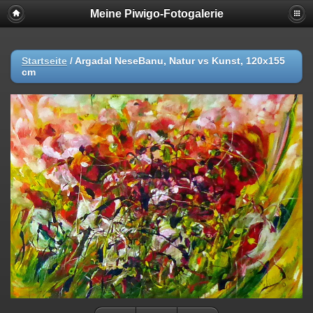
Meine Piwigo-Fotogalerie
Startseite
/
Argadal NeseBanu, Natur vs Kunst, 120x155
cm