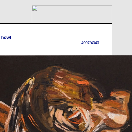
 howl
4007/4043