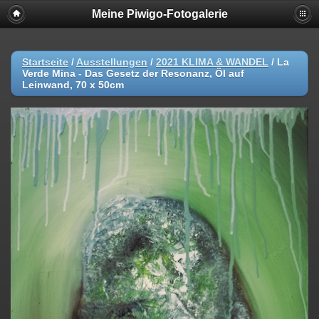
Meine Piwigo-Fotogalerie
Startseite
/
Ausstellungen
/
2021 KLIMA & WANDEL
/
La
Verde Mina - Das Gesetz der Resonanz, Öl auf
Leinwand, 70 x 50cm