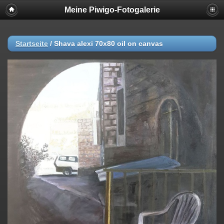
Meine Piwigo-Fotogalerie
Startseite
/
Shava alexi 70x80 oil on canvas