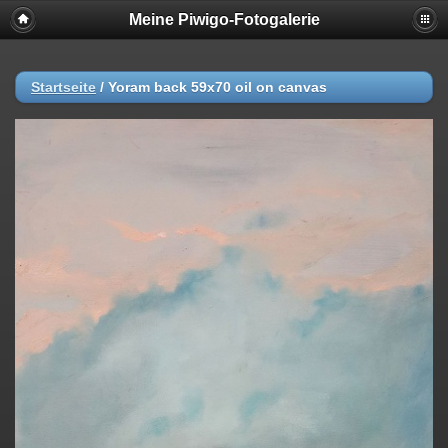
Meine Piwigo-Fotogalerie
Startseite
/
Yoram back 59x70 oil on canvas