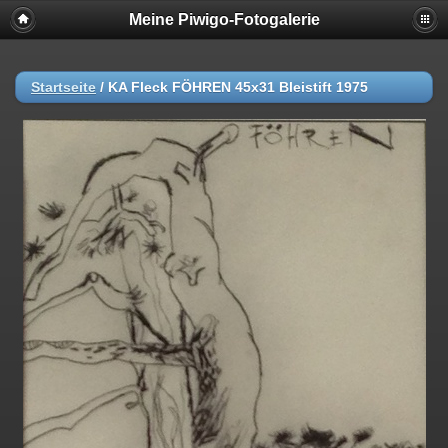
Meine Piwigo-Fotogalerie
Startseite
/
KA Fleck FÖHREN 45x31 Bleistift 1975