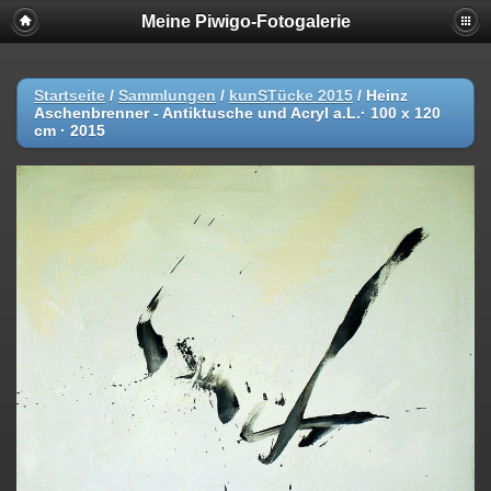
Meine Piwigo-Fotogalerie
Startseite
/
Sammlungen
/
kunSTücke 2015
/
Heinz
Aschenbrenner - Antiktusche und Acryl a.L.· 100 x 120
cm · 2015