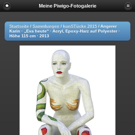
Meine Piwigo-Fotogalerie
Startseite
/
Sammlungen
/
kunSTücke 2015
/
Angerer
Karin · „Eva heute“ · Acryl, Epoxy-Harz auf Polyester ·
Höhe 115 cm · 2013