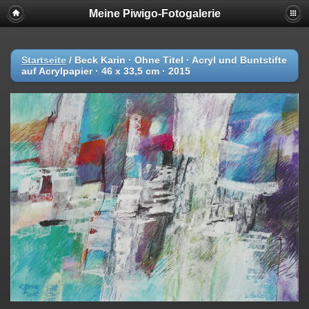
Meine Piwigo-Fotogalerie
Startseite
/
Beck Karin · Ohne Titel · Acryl und Buntstifte
auf Acrylpapier · 46 x 33,5 cm · 2015