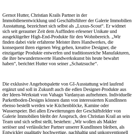
Gernot Hutter, Christian Krails Partner in der
Immobilienentwicklung und Geschäftsführer der Galerie Immobilien
Ausstattung, bezeichnet sich selbst als „Luxus-Scout“. Er widmet
sich seit geraumer Zeit dem Auffinden erlesener Unikate und
ausgeklügelter High-End-Produkte für den Wohnbereich. „Wir
finden dabei viele erfahrene Meister ihres Handwerkes, die
konsequent ihren eigenen Weg gehen, kreative Designer, die
einzigartige Produkte entwerfen und traditionsreiche Manufakturen,
die ihre bewundernswerte Handwerkskunst bis heute bewahrt
haben“, berichtet Hutter von seiner „Schatzsuche“.
Die exklusive Angebotspalette von GI-Ausstattung wird laufend
ergänzt und soll in Zukunft auch die edlen Designer-Produkte aus
der Ideen-Werkstatt von Vahagn Vardanyan aufnehmen. Individuelle
Parkettboden-Designs können dann von interessierten KundInnen
ebenso bestellt werden wie Küchenblöcke, Kamine oder
Wasserspeier. Bei allen Erweiterungen der Geschäftsfelder von
Galerie Immobilien bleibt der Anspruch, den Christian Krail an sein
Team und sich selbst stellt, bestehen: „Wir wollen als Makler
seriöser und verlässlicher Partner unserer KundInnen bleiben, als
Entwickler qualitativ hochwertige, nachhaltig und unkonventionell