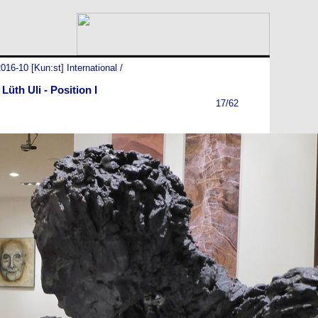
016-10 [Kun:st] International
/
Lüth Uli - Position I
17/62