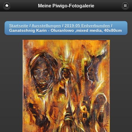
Meine Piwigo-Fotogalerie
Startseite
/
Ausstellungen
/
2019-05 Erdverbunden
/
Ganatschnig Karin - Oluranlowo ,mixed media, 40x80cm