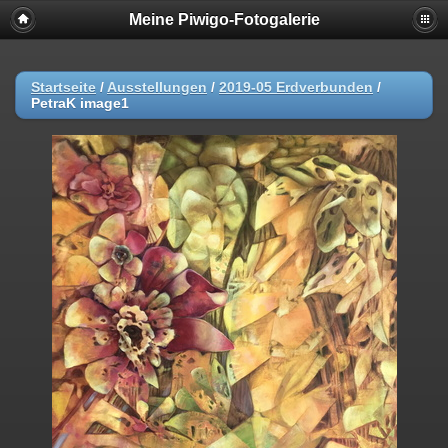
Meine Piwigo-Fotogalerie
Startseite
/
Ausstellungen
/
2019-05 Erdverbunden
/
PetraK image1