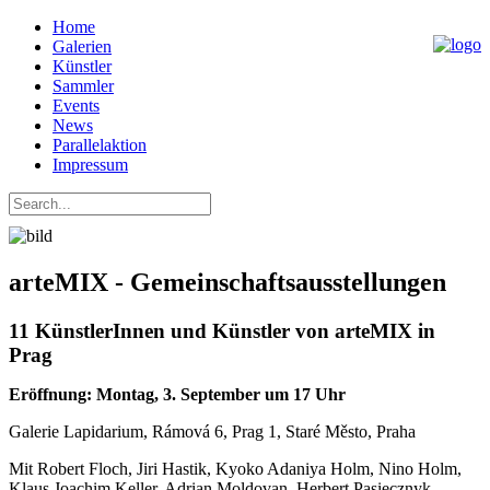
Home
Galerien
Künstler
Sammler
Events
News
Parallelaktion
Impressum
arteMIX - Gemeinschaftsausstellungen
11 KünstlerInnen und Künstler von arteMIX in
Prag
Eröffnung: Montag, 3. September um 17 Uhr
Galerie Lapidarium, Rámová 6, Prag 1, Staré Město, Praha
Mit Robert Floch, Jiri Hastik, Kyoko Adaniya Holm, Nino Holm,
Klaus Joachim Keller, Adrian Moldovan, Herbert Pasiecznyk,