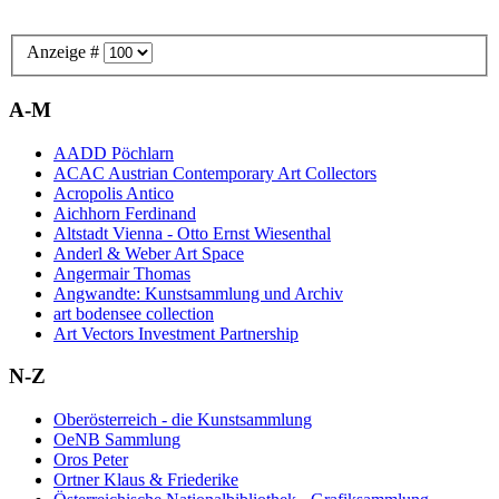
Anzeige #
A-M
AADD Pöchlarn
ACAC Austrian Contemporary Art Collectors
Acropolis Antico
Aichhorn Ferdinand
Altstadt Vienna - Otto Ernst Wiesenthal
Anderl & Weber Art Space
Angermair Thomas
Angwandte: Kunstsammlung und Archiv
art bodensee collection
Art Vectors Investment Partnership
N-Z
Oberösterreich - die Kunstsammlung
OeNB Sammlung
Oros Peter
Ortner Klaus & Friederike