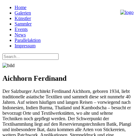
Home
Galerien
Künstler
Sammler
Events
News
Parallelaktion
Impressum
Aichhorn Ferdinand
Der Salzburger Architekt Ferdinand Aichhorn, geboren 1934, liebt
traditionelle asiatische Textilien und sammelt diese seit nunmehr 40
Jahren. Auf seinen häufigen und langen Reisen – vorwiegend nach
Indonesien, Indien Burma, Thailand und Kambodscha – besucht er
bevorzugt Orte und Textilwerkstätten, wo alte und seltene
Techniken noch gepflegt werden. Der Schwerpunkt der
Textilsammlung liegt auf den Reservierungstechniken Batik, Plangi
und insbesondere Ikat, dazu kommen alle Arten von Stickereien,
weiters Patchwork, Applikationen, Stempeldruck und eine