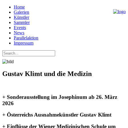
Home
Galerien
Künstler
Sammler
Events
News
Parallelaktion
Impressum
Gustav Klimt und die Medizin
+ Sonderausstellung im Josephinum ab 26. März
2026
+ Österreichs Ausnahmekünstler Gustav Klimt
+ Einflüsse der Wiener Medizinischen Schule um