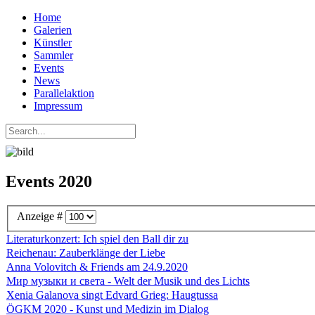
Home
Galerien
Künstler
Sammler
Events
News
Parallelaktion
Impressum
Events 2020
Anzeige #
Literaturkonzert: Ich spiel den Ball dir zu
Reichenau: Zauberklänge der Liebe
Anna Volovitch & Friends am 24.9.2020
Мир музыки и света - Welt der Musik und des Lichts
Xenia Galanova singt Edvard Grieg: Haugtussa
ÖGKM 2020 - Kunst und Medizin im Dialog