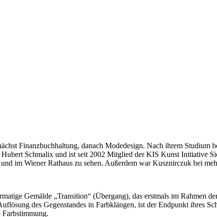
unächst Finanzbuchhaltung, danach Modedesign. Nach ihrem Studium berei
ei Hubert Schmalix und ist seit 2002 Mitglied der KIS Kunst Initiative
und im Wiener Rathaus zu sehen. Außerdem war Kusznirczuk bei mehre
rmatige Gemälde „Transition“ (Übergang), das erstmals im Rahmen der P
 Auflösung des Gegenstandes in Farbklängen, ist der Endpunkt ihres S
e Farbstimmung.