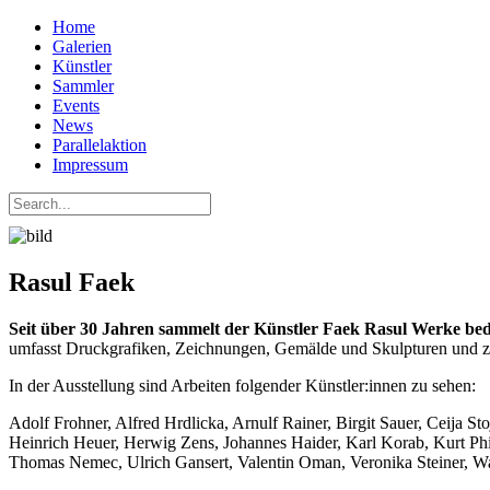
Home
Galerien
Künstler
Sammler
Events
News
Parallelaktion
Impressum
Rasul Faek
Seit über 30 Jahren sammelt der Künstler Faek Rasul Werke bed
umfasst Druckgrafiken, Zeichnungen, Gemälde und Skulpturen und zä
In der Ausstellung sind Arbeiten folgender Künstler:innen zu sehen:
Adolf Frohner, Alfred Hrdlicka, Arnulf Rainer, Birgit Sauer, Ceija S
Heinrich Heuer, Herwig Zens, Johannes Haider, Karl Korab, Kurt P
Thomas Nemec, Ulrich Gansert, Valentin Oman, Veronika Steiner, W