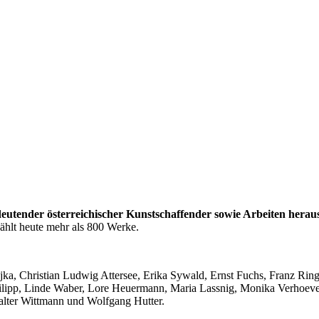
eutender österreichischer Kunstschaffender sowie Arbeiten herau
hlt heute mehr als 800 Werke.
tojka, Christian Ludwig Attersee, Erika Sywald, Ernst Fuchs, Franz Ring
hilipp, Linde Waber, Lore Heuermann, Maria Lassnig, Monika Verhoeve
alter Wittmann und Wolfgang Hutter.