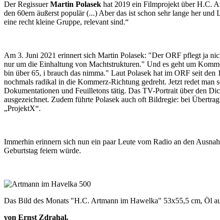
Der Regissuer
Martin Polasek
hat 2019 ein Filmprojekt über H.C. A
den 60ern äußerst populär (...) Aber das ist schon sehr lange her un
eine recht kleine Gruppe, relevant sind.“
Am 3. Juni 2021 erinnert sich Martin Polasek: "Der ORF pflegt ja nic
nur um die Einhaltung von Machtstrukturen." Und es geht um Kommerz
bin über 65, i brauch das nimma." Laut Polasek hat im ORF seit den 
nochmals radikal in die Kommerz-Richtung gedreht. Jetzt redet man s
Dokumentationen und Feuilletons tätig. Das TV-Portrait über den Dic
ausgezeichnet. Zudem führte Polasek auch oft Bildregie: bei Übertr
„ProjektX“.
Immerhin erinnern sich nun ein paar Leute vom Radio an den Ausnah
Geburtstag feiern würde.
Das Bild des Monats "H.C. Artmann im Hawelka" 53x55,5 cm, Öl a
von Ernst Zdrahal.