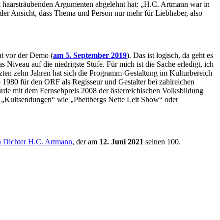
t haarsträubenden Argumenten abgelehnt hat: „H.C. Artmann war in
r der Ansicht, dass Thema und Person nur mehr für Liebhaber, also
ht vor der Demo (
am 5. September 2019
). Das ist logisch, da geht es
veau auf die niedrigste Stufe. Für mich ist die Sache erledigt, ich
tzten zehn Jahren hat sich die Programm-Gestaltung im Kulturbereich
b 1980 für den ORF als Regisseur und Gestalter bei zahlreichen
urde mit dem Fernsehpreis 2008 der österreichischen Volksbildung
i „Kultsendungen“ wie „Phettbergs Nette Leit Show“ oder
n Dichter H.C. Artmann
, der am
12. Juni 2021
seinen 100.