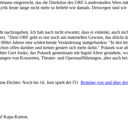
rtmann eingereicht, das die Direktion des ORF-Landesstudios Wien mi
d Lyrik heute lange nicht mehr so beliebt wie damals. Deswegen sind wi
ht nachzugeben. Ich hab nach nicht erwartet, dass er einlenkt, auch nic
. "Dem ORF geht es nur noch um materiellen Gewinn, das drückt das Ni
1990er Jahren eine schleichende Veränderung stattgefunden: "In den le
chon offen darüber und keiner geniert sich mehr dafür." Polasek war a
hter Gert Jonke, das Polasek gemeinsam mit Ingrid Ahrer gestaltete, w
agungen von Konzerten, Theater- und Opernaufführungen, aber auch be
me-Dichter. Noch bis 16. Juni spielt der Ö1
Beiträge von und über de
uf Kapa-Karton,