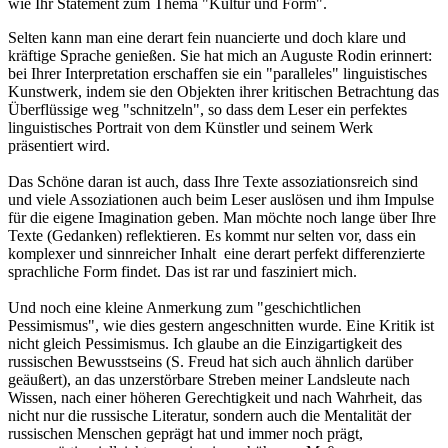
wie Ihr Statement zum Thema "Kultur und Form".
Selten kann man eine derart fein nuancierte und doch klare und
kräftige Sprache genießen. Sie hat mich an Auguste Rodin erinnert:
bei Ihrer Interpretation erschaffen sie ein "paralleles" linguistisches
Kunstwerk, indem sie den Objekten ihrer kritischen Betrachtung das
Überflüssige weg "schnitzeln", so dass dem Leser ein perfektes
linguistisches Portrait von dem Künstler und seinem Werk
präsentiert wird.
Das Schöne daran ist auch, dass Ihre Texte assoziationsreich sind
und viele Assoziationen auch beim Leser auslösen und ihm Impulse
für die eigene Imagination geben. Man möchte noch lange über Ihre
Texte (Gedanken) reflektieren. Es kommt nur selten vor, dass ein
komplexer und sinnreicher Inhalt eine derart perfekt differenzierte
sprachliche Form findet. Das ist rar und fasziniert mich.
Und noch eine kleine Anmerkung zum "geschichtlichen
Pessimismus", wie dies gestern angeschnitten wurde. Eine Kritik ist
nicht gleich Pessimismus. Ich glaube an die Einzigartigkeit des
russischen Bewusstseins (S. Freud hat sich auch ähnlich darüber
geäußert), an das unzerstörbare Streben meiner Landsleute nach
Wissen, nach einer höheren Gerechtigkeit und nach Wahrheit, das
nicht nur die russische Literatur, sondern auch die Mentalität der
russischen Menschen geprägt hat und immer noch prägt,