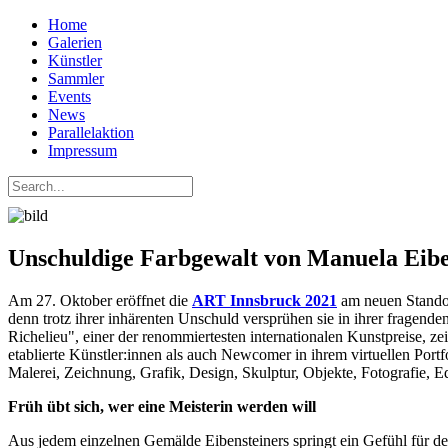
Home
Galerien
Künstler
Sammler
Events
News
Parallelaktion
Impressum
Unschuldige Farbgewalt von Manuela Eibe
Am 27. Oktober eröffnet die
ART Innsbruck 2021
am neuen Standort
denn trotz ihrer inhärenten Unschuld versprühen sie in ihrer fragen
Richelieu", einer der renommiertesten internationalen Kunstpreise, 
etablierte Künstler:innen als auch Newcomer in ihrem virtuellen Port
Malerei, Zeichnung, Grafik, Design, Skulptur, Objekte, Fotografie, E
Früh übt sich, wer eine Meisterin werden will
Aus jedem einzelnen Gemälde Eibensteiners springt ein Gefühl für den 