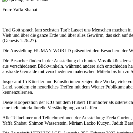
Foto: Yaffa Shabat
Und Gott sprach [am sechsten Tag]: Lasset uns Menschen machen in u
Vieh und über die ganze Erde und über alles Gewürm, das sich auf de
(Genesis 1:26-27).
Die Ausstellung HUMAN WORLD präsentiert den Besuchern der Wiener
Die Besucher finden in der Ausstellung ein buntes Mosaik künstleri
aus verschiedenen Blickwinkeln, während andere sich entschieden hab
abstrakte Gemälde mit verschiedenen malerischen Mitteln bis hin zu 
Insgesamt 15 Künstler und Künstlerinnen zeigen ihre Werke; viele von
Land, sondern ein neuerliches Treffen mit dem Wiener Publikum; aber 
kennenzulernen.
Diese Kooperation der ICU mit dem Hubert Thurnhofer als österreich
eine tiefe interkulturelle Verständigung zu schaffen.
Alle Teilnehmer und Teilnehmerinnen der Ausstellung: Erela Gurion,
Yaffa Shabat, Shimon Wasserstein, Miriam Lacko Kucyn, Judith Bar