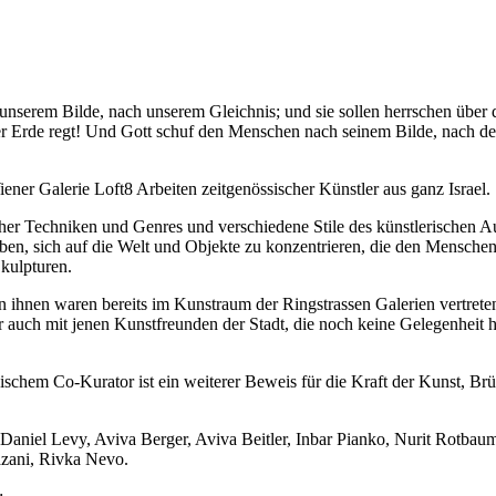
nserem Bilde, nach unserem Gleichnis; und sie sollen herrschen über
r Erde regt! Und Gott schuf den Menschen nach seinem Bilde, nach dem 
 Galerie Loft8 Arbeiten zeitgenössischer Künstler aus ganz Israel.
scher Techniken und Genres und verschiedene Stile des künstlerischen
en, sich auf die Welt und Objekte zu konzentrieren, die den Menschen
Skulpturen.
 ihnen waren bereits im Kunstraum der Ringstrassen Galerien vertreten
auch mit jenen Kunstfreunden der Stadt, die noch keine Gelegenheit hat
ischem Co-Kurator ist ein weiterer Beweis für die Kraft der Kunst, 
 Daniel Levy, Aviva Berger, Aviva Beitler, Inbar Pianko, Nurit Rotba
azani, Rivka Nevo.