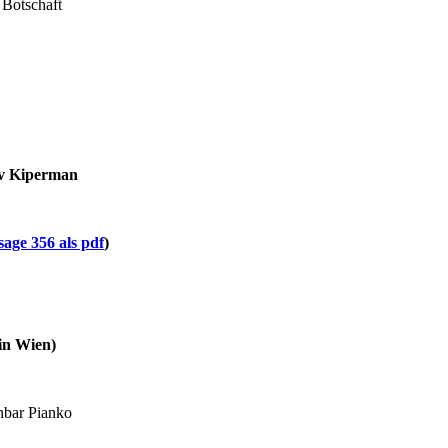
 Botschaft
v Kiperman
sage 356 als pdf
)
 in Wien)
Inbar Pianko