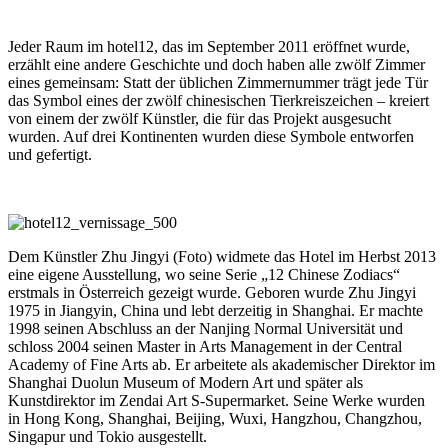
Jeder Raum im hotel12, das im September 2011 eröffnet wurde,
erzählt eine andere Geschichte und doch haben alle zwölf Zimmer
eines gemeinsam: Statt der üblichen Zimmernummer trägt jede Tür
das Symbol eines der zwölf chinesischen Tierkreiszeichen – kreiert
von einem der zwölf Künstler, die für das Projekt ausgesucht
wurden. Auf drei Kontinenten wurden diese Symbole entworfen
und gefertigt.
Dem Künstler Zhu Jingyi (Foto) widmete das Hotel im Herbst 2013
eine eigene Ausstellung, wo seine Serie „12 Chinese Zodiacs“
erstmals in Österreich gezeigt wurde. Geboren wurde Zhu Jingyi
1975 in Jiangyin, China und lebt derzeitig in Shanghai. Er machte
1998 seinen Abschluss an der Nanjing Normal Universität und
schloss 2004 seinen Master in Arts Management in der Central
Academy of Fine Arts ab. Er arbeitete als akademischer Direktor im
Shanghai Duolun Museum of Modern Art und später als
Kunstdirektor im Zendai Art S-Supermarket. Seine Werke wurden
in Hong Kong, Shanghai, Beijing, Wuxi, Hangzhou, Changzhou,
Singapur und Tokio ausgestellt.