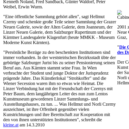
Kenneth Noland, Fred Sandback, Günter Waldorf, Peter
Weibel, Erwin Wurm.
"Eine öffentliche Sammlung gehört allen", sagt Hellmut
Czerny und schenkte große Teile seiner Sammlung der Grazer
Neuen Galerie, sowie der Alten Galerie, dem Joanneum, der
2001 z
Linzer Neuen Galerie, dem Salzburger Rupertinum und der
Neue G
Kärntner Landesgalerie Klagenfurt (heute MMKK - Museum
Graz,
Moderne Kunst Kärnten).
"
Die 
"Persönliche Bezüge zu den beschenkten Institutionen sind
des D
immer vorhanden. In der weststeirischen Bezirksstadt übte der
Der C
gebürtige Salzburger Jurist bis zu seiner Pensionierung seinen
Kunst 
Beruf aus. Aus Kärnten stammt seine Frau. In Wien
der S
verbrachte der Student und junge Doktor der Jurisprudenz
Norli 
prägende Jahre. Das Künstlerlokal "Strohkoffer" und die
Hellm
Wiener Secession waren ihm so etwas wie Heimat. Die
Linzer Verbindung hat mit der Freundschaft der Czernys mit
Peter Baum, dem langjährigen Leiter des nun zum Lentos
Kunstmuseum gewordenen Linzer Sammlungs- und
Ausstellungshauses, zu tun. ... Was Hellmut und Norli Czerny
auszeichnet, ist ihre Offenheit gegenüber vielen
Kunstrichtungen und ihre Bereitschaft zur Kooperation mit
den von ihnen unterstützten Institutionen", schreibt die
kleine.at
am 14.3.2010