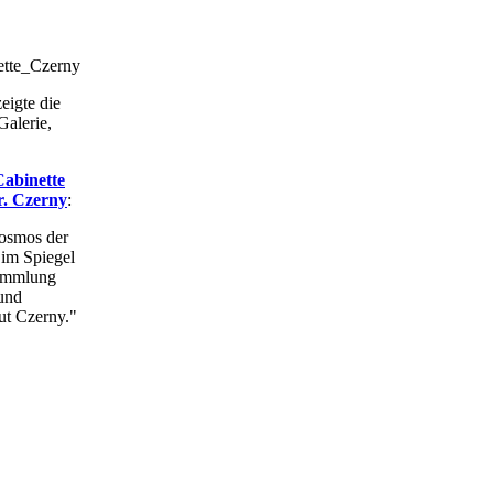
eigte die
alerie,
Cabinette
r. Czerny
:
osmos der
im Spiegel
ammlung
und
ut Czerny."